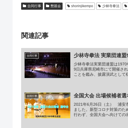
合同行事
懇親会
shorinjikempo
少林寺拳法
関連記事
少林寺拳法 実業団連盟
合同行事
少林寺拳法実業団連盟は197
9日兵庫県尼崎市にて開催さ
ことを鑑み、披露演武として様
全国大会 出場候補者選
合同行事
2021年6月26日（土） 
ました。新型コロナ対策のた
行わず、全国大会へ向けての出