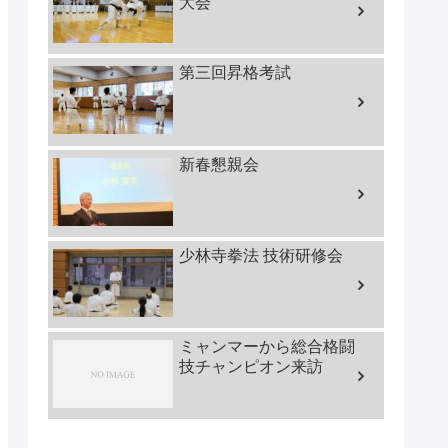
大会
第三回昇格考試
新春懇親会
少林寺拳法 技術研修会
ミャンマーから総合格闘
技チャンピオン来訪