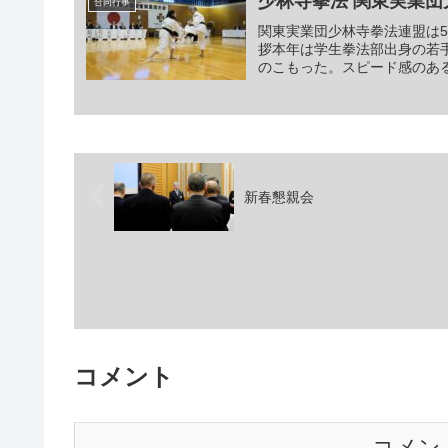
少林寺拳法 関東実業団
合同行事
関東実業団少林寺拳法連盟は
拶本年は学生拳法部出身の若
のこもった。スピード感のある
新春懇親会
コメント
コメン