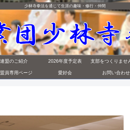
少林寺拳法を通じて生涯の趣味・修行・仲間
連盟のご紹介
2026年度予定表
支部をつくりませ
盟員専用ページ
愛好会
お問い合わせ