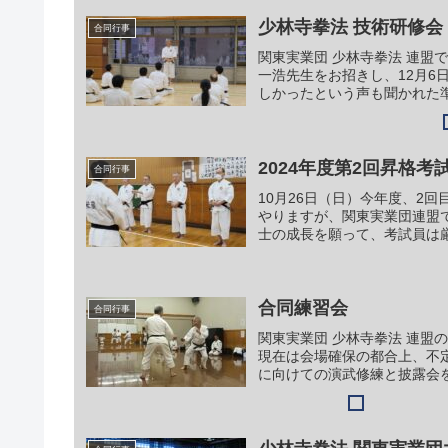
少林寺拳法 技術研修会
合同行事
関東実業団 少林寺拳法 連
一浩先生をお招きし、12月
しかったという声も聞かれた準
2024年度第2回昇格考
合同行事
10月26日（日）今年度、2
やりますが、関東実業団連盟
士の成長を願って、考試員は
合同練習会
合同行事
関東実業団 少林寺拳法 連
現在は会場確保の都合上、不定
に向けての演武修練と披露会