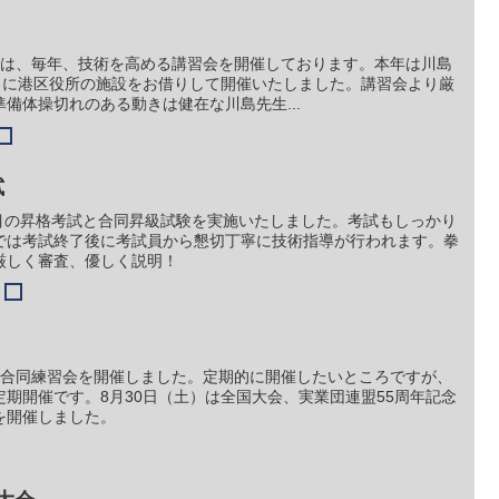
盟では、毎年、技術を高める講習会を開催しております。本年は川島
6日に港区役所の施設をお借りして開催いたしました。講習会より厳
備体操切れのある動きは健在な川島先生...
試
回目の昇格考試と合同昇級試験を実施いたしました。考試もしっかり
では考試終了後に考試員から懇切丁寧に技術指導が行われます。拳
厳しく審査、優しく説明！
盟の合同練習会を開催しました。定期的に開催したいところですが、
期開催です。8月30日（土）は全国大会、実業団連盟55周年記念
を開催しました。