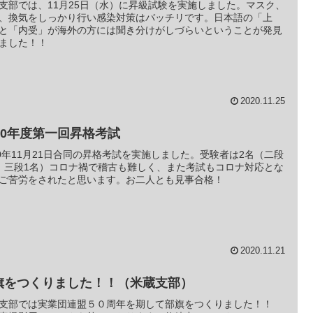
支部では、11月25日（水）に昇級試験を実施しました。マスク、
、換気をしっかり行い感染対策はバッチリです。日本語の「上
と「内受」が海外の方には聞き分けがしづらいということが発見
ました！！
2020.11.25
020年度第一回昇格考試
20年11月21日合同の昇格考試を実施しました。受験者は2名（二段
、三段1名）コロナ禍で稽古も難しく、また考試もコロナ対応とな
ご苦労をされたと思います。お二人とも見事合格！
2020.11.21
旗をつくりました！！（米蔵支部）
支部では実業団連盟５０周年を期して部旗をつくりました！！