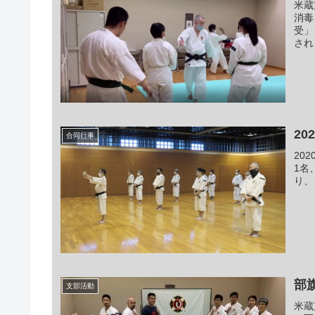
米蔵
消毒
受」
され
2
合同行事
20
1名
り、
部
支部活動
米蔵