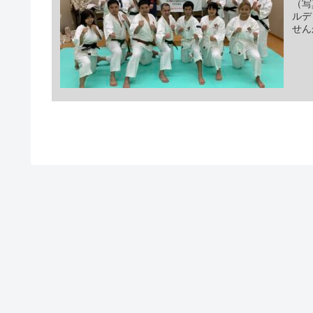
（写
ルデ
せん