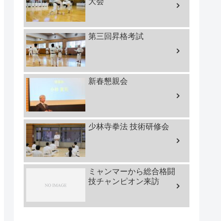
大会
第三回昇格考試
新春懇親会
少林寺拳法 技術研修会
ミャンマーから総合格闘
技チャンピオン来訪