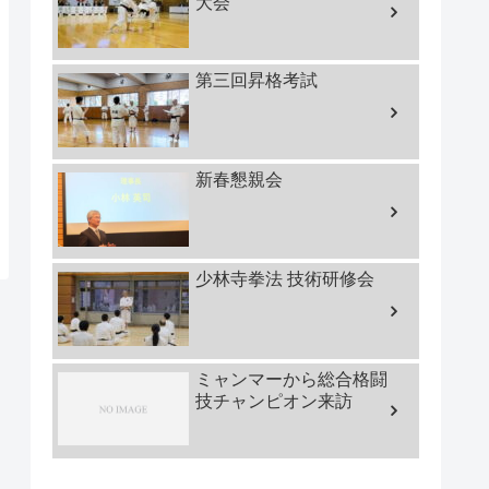
大会
第三回昇格考試
新春懇親会
少林寺拳法 技術研修会
ミャンマーから総合格闘
技チャンピオン来訪