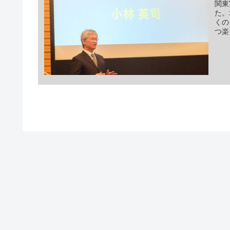
関東
た。
くの
つ楽