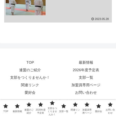
2023.05.28
TOP
最新情報
連盟のご紹介
2026年度予定表
支部をつくりませんか！
支部一覧
関連リンク
加盟員専用ページ
愛好会
お問い合わせ
© 2021-2026 関東実業団少林寺拳法連盟.
支部をつ
連盟のご
2026年度
関連リン
加盟員専
お問い合
TOP
最新情報
くりませ
支部一覧
愛好会
紹介
予定表
ク
用ページ
わせ
んか！