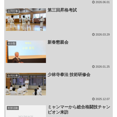
2026.06.01
第三回昇格考試
合同行事
2026.03.29
新春懇親会
未分類
2026.01.25
少林寺拳法 技術研修会
合同行事
2025.12.07
ミャンマーから総合格闘技チャン
支部活動
ピオン来訪