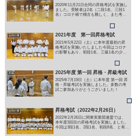
2020年11月21日合同の昇格考試を実施し
ました。受験者は2名（二段1名、三段1
名）コロナ禍で稽古も難しく、また考試
もコロナ対応となり、ご苦労をされたと
思います。お二人とも見事合格！
2021年度 第一回昇格考試
合同行事
2021年5月22日（土）に本年度最初の昇
格考試を実施いたしました今回はコロナ
の影響もあり、初段1名、三級1名の少数
でしたが、無事おふたりとも合格いたし
ました。昇格考試での理事長の皆様への
挨拶です
2025年度 第一回 昇格・昇級考試
昇格
2025年7月19日（土）に本年度 第一回 昇
格・昇級考試を実施しました。多数の考
試ご参加ありがとうございました！
昇格考試（2022年2月26日）
合同行事
2022年2月26日に関東実業団連盟では、
本年度3回目の昇格考試を実施しました。
今回は3段1名、2段1名、初段8名、と有段
者の昇格が多く、今後に期待できますね