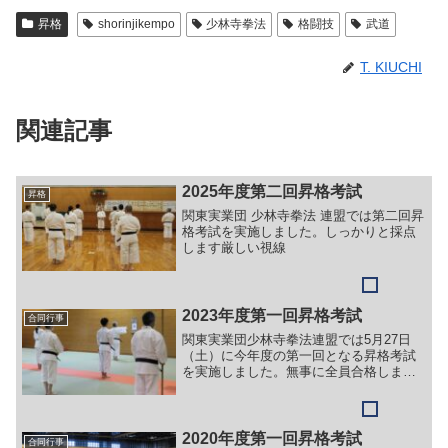
昇格
shorinjikempo
少林寺拳法
格闘技
武道
T. KIUCHI
関連記事
2025年度第二回昇格考試
昇格
関東実業団 少林寺拳法 連盟では第二回昇
格考試を実施しました。しっかりと採点
します厳しい視線
2023年度第一回昇格考試
合同行事
関東実業団少林寺拳法連盟では5月27日
（土）に今年度の第一回となる昇格考試
を実施しました。無事に全員合格しまし
たが、考試員からは「基本を大事に」
「当身をしっかり」とのご指導をいただ
きました。これからも頑張りましょ
う！！
2020年度第一回昇格考試
合同行事