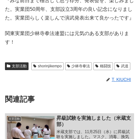
『みな前日まで稽古して思う存分、発表会を、楽しみまし
た。実業団50周年、支部設立3周年の良い記念になりまし
た。実業団らしく楽しんで演武発表出来て良かったです』
関東実業団少林寺拳法連盟には元気のある支部がありま
す！
支部活動
shorinjikempo
少林寺拳法
格闘技
武道
T. KIUCHI
関連記事
昇級試験を実施しました（米蔵支
支部活動
部）
米蔵支部では、11月25日（水）に昇級試
験を実施しました。マスク、消毒、換気