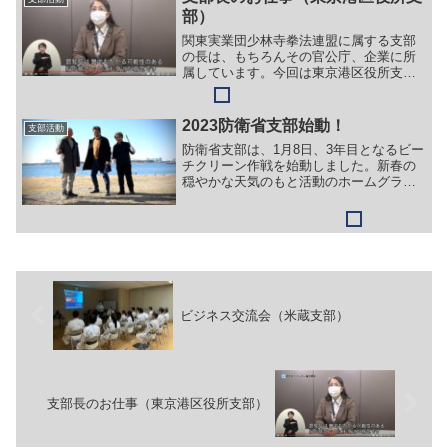
部）
関東実業団少林寺拳法連盟に属する支部
の長は、もちろんその官公庁、企業に所
属しています。今回は東京港区役所支部
の橋本佳子支部長がyoutubeに登場いたし
ましたので紹介いたします。13分18秒あ
たりから登場されています。
2023防衛省支部始動！
支部活動
防衛省支部は、1月8日、3年目となるビー
チクリーン作戦を始動しました。新春の
穏やかな天気のもと活動のホームグラウ
ンドである葛西臨海公園西なぎさを徹底
的に清掃しました。今回、砂浜上部に大
量のマイクロプラスチックが分布してい
る様子が確認されたの...
ビジネス交流会（米蔵支部）
支部長のお仕事（東京港区役所支部）