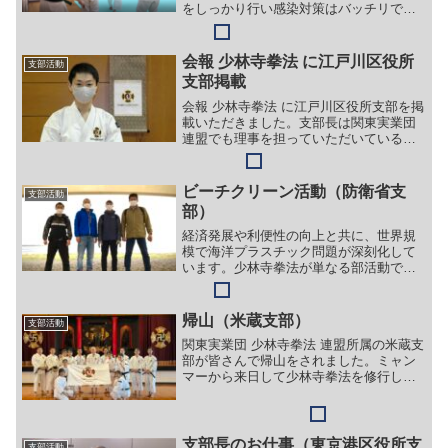
をしっかり行い感染対策はバッチリで
す。日本語の「上受」と「内受」が海外
の方には聞き分けがしづらいということ
が発見されました！！
会報 少林寺拳法 に江戸川区役所
支部活動
支部掲載
会報 少林寺拳法 に江戸川区役所支部を掲
載いただきました。支部長は関東実業団
連盟でも理事を担っていただいている期
待の星です。
ビーチクリーン活動（防衛省支
支部活動
部）
経済発展や利便性の向上と共に、世界規
模で海洋プラスチック問題が深刻化して
います。少林寺拳法が単なる部活動で終
ってはいけないとの問題意識のもと防衛
省支部では、この問題に取り組むべく、
毎月一回、ビーチクリーン活動を実施し
帰山（米蔵支部）
支部活動
ています。毎回、ビーチク...
関東実業団 少林寺拳法 連盟所属の米蔵支
部が皆さんで帰山をされました。ミャン
マーから来日して少林寺拳法を修行して
いらっしゃる皆様には感慨深い行事にな
ったと思います。行きは15時間、帰りは
12時間かかりました(;^_^A
支部長のお仕事（東京港区役所支
支部活動