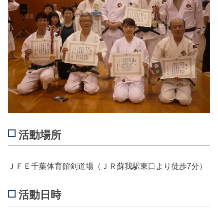
活動場所
ＪＦＥ千葉体育館剣道場（ＪＲ蘇我駅東口より徒歩7分）
活動日時