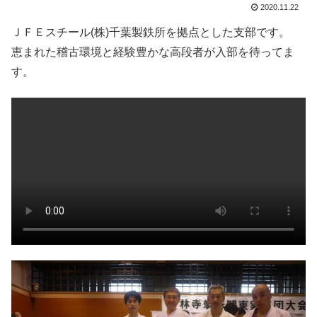
2020.11.22
ＪＦＥスチール(株)千葉製鉄所を拠点とした支部です。
恵まれた稽古環境と経験豊かな高段者が入部を待ってま
す。